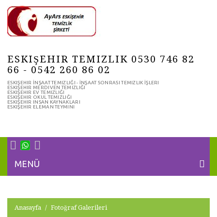
ESKIŞEHIR TEMIZLIK 0530 746 82
66 - 0542 260 86 02
ESKIŞEHIR İNŞAAT TEMIZLIĞI - İNŞAAT SONRASI TEMIZLIK İŞLERI
ESKIŞEHIR MERDIVEN TEMIZLIĞI
ESKIŞEHIR EV TEMIZLIĞI
ESKIŞEHIR OKUL TEMIZLIĞI
ESKIŞEHIR INSAN KAYNAKLARI
ESKIŞEHIR ELEMAN TEYMINI
MENÜ
Anasayfa
Fotoğraf Galerileri